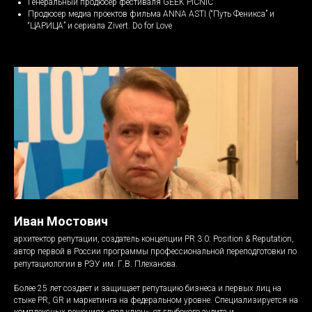
Генеральный продюсер фестиваля GEEK PICNIC
Позвонить
Продюсер медиа проектов фильма ANNA ASTI (“Путь Феникса” и
“ЦАРИЦА” и сериала Zivert. Do for Love
Иван Мостович
архитектор репутации, создатель концепции PR 3.0: Position & Reputation,
автор первой в России программы профессиональной переподготовки по
репутациологии в РЭУ им. Г.В. Плеханова.
Более 25 лет создает и защищает репутацию бизнеса и первых лиц на
стыке PR, GR и маркетинга на федеральном уровне. Специализируется на
комплексных решениях «под ключ»: от глубокого аудита и