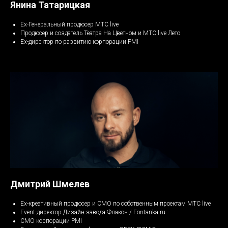
Янина Татарицкая
Ex-Генеральный продюсер МТС live
Продюсер и создатель Театра На Цветном и МТС live Лето
Ex-директор по развитию корпорации PMI
Остались
вопросы?
Звоните по телефону
или пишите в Телеграм
Дмитрий Шмелев
Ex-креативный продюсер и CMO по собственным проектам МТС live
Написать
Event-директор Дизайн-завода Флакон / Fontanka.ru
CMO корпорации PMI