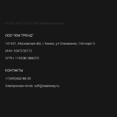
© ООО "ЮМ ТРЕНД". Все права защищены
ООО "ЮМ ТРЕНД"
141401, Московская обл, г Химки, ул Опанасенко, 14А/корп 3
ИНН: 5047235712
ОГРН: 1195081088070
КОНТАКТЫ
+7(495)662-88-39
Электронная почта: soft@weareway.ru